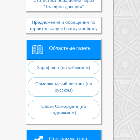
Статистика обращений через
"Телефон доверия"
Предложения и обращения по
строительству и благоустройству
Областные газеты
Зарафшон (на узбекском)
Самаркандский вестник (на
русском)
Овози Самарқанд (на
таджикском)
Программа года