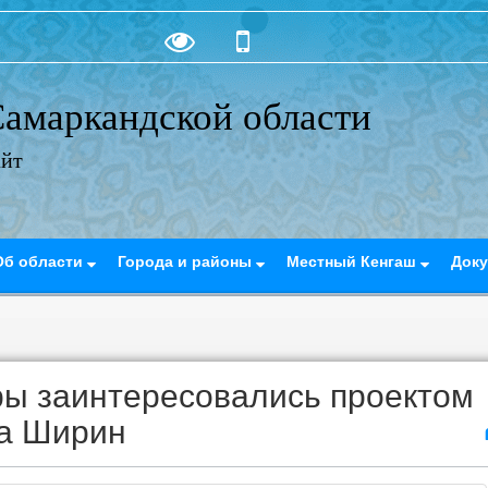
амаркандской области
айт
Об области
Города и районы
Местный Кенгаш
Док
ы заинтересовались проектом
ка Ширин