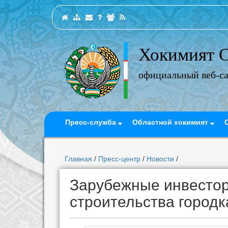
Хокимият С
официальный веб-с
Пресс-служба
Областной хокимият
Главная
/
Пресс-центр
/
Новости
/
Зарубежные инвестор
строительства город