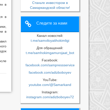
Станьте инвестором в
ин в
Самаркандской области!
ся в
Следите за нами
ки,
ом в
Канал новостей:
t.me/samviloyatihokimligi
авил
ного
Для обращений:
ядок
t.me/samhokimgamurojaat_bot
Facebook:
осле
facebook.com/sampressservice
facebook.com/adizboboyev
YouTube:
youtube.com/@Samarkand
Instagram:
instagram.com/adizboboyev72