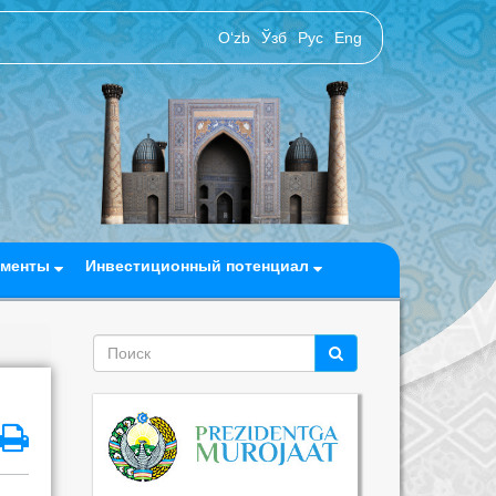
O‘zb
Ўзб
Рус
Eng
ументы
Инвестиционный потенциал