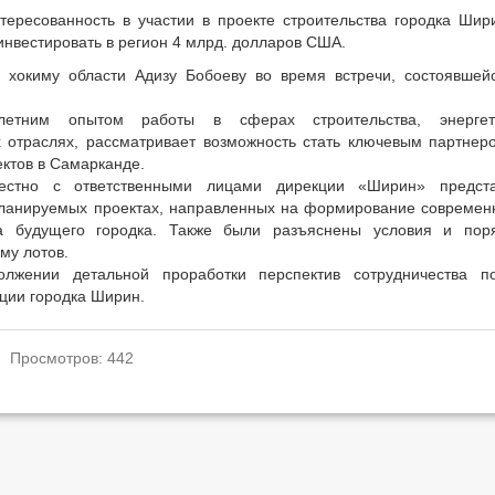
ересованность в участии в проекте строительства городка Шир
инвестировать в регион 4 млрд. долларов США.
хокиму области Адизу Бобоеву во время встречи, состоявшей
етним опытом работы в сферах строительства, энергети
отраслях, рассматривает возможность стать ключевым партнер
ктов в Самарканде.
естно с ответственными лицами дирекции «Ширин» предст
анируемых проектах, направленных на формирование современ
ка будущего городка. Также были разъяснены условия и пор
му лотов.
олжении детальной проработки перспектив сотрудничества п
ции городка Ширин.
. Просмотров: 442