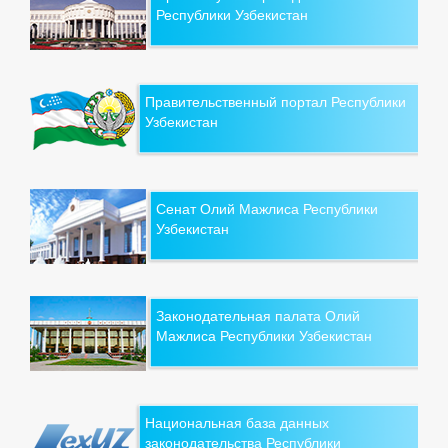
Республики Узбекистан
Правительственный портал Республики
Узбекистан
Сенат Олий Мажлиса Республики
Узбекистан
Законодательная палата Олий
Мажлиса Республики Узбекистан
Национальная база данных
законодательства Республики