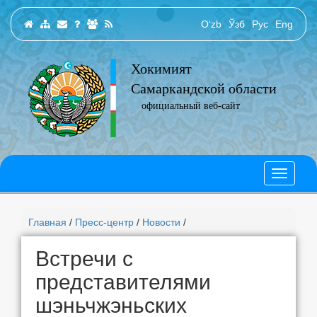
O‘zb
Ўзб
Рус
Eng
Хокимият
Самаркандской области
официальный веб-сайт
Главная
/
Пресс-центр
/
Новости
/
Встречи с
представителями
шэньчжэньских