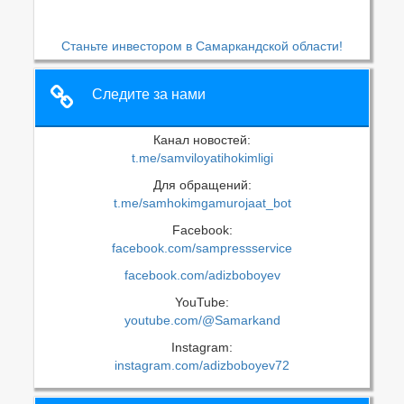
Станьте инвестором в Самаркандской области!
Следите за нами
Канал новостей:
t.me/samviloyatihokimligi
Для обращений:
t.me/samhokimgamurojaat_bot
Facebook:
facebook.com/sampressservice
facebook.com/adizboboyev
YouTube:
youtube.com/@Samarkand
Instagram:
instagram.com/adizboboyev72