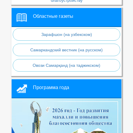
благоустройству
Областные газеты
Зарафшон (на узбекском)
Самаркандский вестник (на русском)
Овози Самарқанд (на таджикском)
Программа года