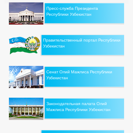
Пресс-служба Президента
Республики Узбекистан
Правительственный портал Республики
Узбекистан
Сенат Олий Мажлиса Республики
Узбекистан
Законодательная палата Олий
Мажлиса Республики Узбекистан