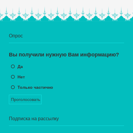
Опрос
Вы получили нужную Вам информацию?
Да
Нет
Только частично
Проголосовать
Подписка на рассылку