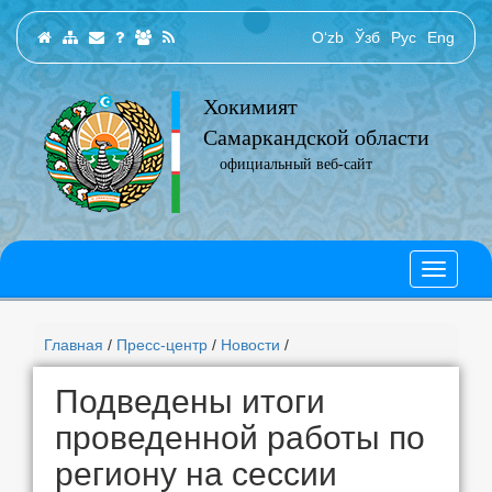
O‘zb
Ўзб
Рус
Eng
Хокимият
Самаркандской области
официальный веб-сайт
Главная
/
Пресс-центр
/
Новости
/
Подведены итоги
проведенной работы по
региону на сессии