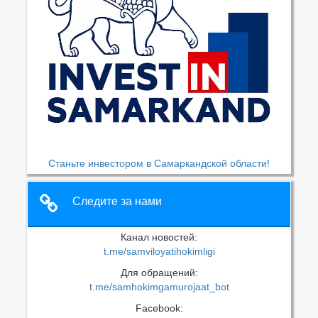
Станьте инвестором в Самаркандской области!
Следите за нами
Канал новостей:
t.me/samviloyatihokimligi
Для обращений:
t.me/samhokimgamurojaat_bot
Facebook: