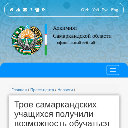
O‘zb
Ўзб
Рус
Eng
Хокимият
Самаркандской области
официальный веб-сайт
Главная
/
Пресс-центр
/
Новости
/
Трое самаркандских
учащихся получили
возможность обучаться