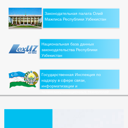
Законодательная палата Олий
Мажлиса Республики Узбекистан
Национальная база данных
законодательства Республики
Узбекистан
Государственная Инспекция по
надзору в сфере связи,
информатизации и
телекоммуникационных технологий