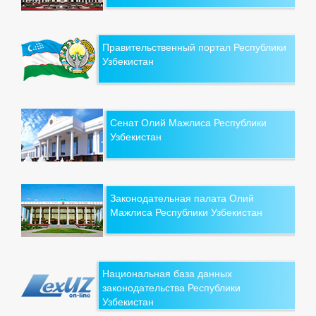
Правительственный портал Республики
Узбекистан
Сенат Олий Мажлиса Республики
Узбекистан
Законодательная палата Олий
Мажлиса Республики Узбекистан
Национальная база данных
законодательства Республики
Узбекистан