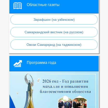
Областные газеты
Зарафшон (на узбекском)
Самаркандский вестник (на русском)
Овози Самарқанд (на таджикском)
Программа года