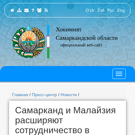
O‘zb
Ўзб
Рус
Eng
Хокимият
Самаркандской области
официальный веб-сайт
Главная
/
Пресс-центр
/
Новости
/
Самарканд и Малайзия
расширяют
сотрудничество в