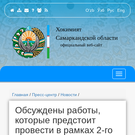
O‘zb
Ўзб
Рус
Eng
Хокимият
Самаркандской области
официальный веб-сайт
Главная
/
Пресс-центр
/
Новости
/
Обсуждены работы,
которые предстоит
провести в рамках 2-го