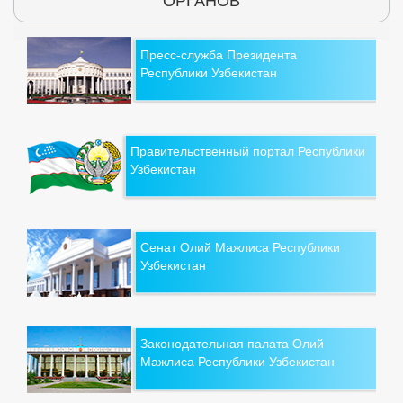
ОРГАНОВ
Пресс-служба Президента
Республики Узбекистан
Правительственный портал Республики
Узбекистан
Сенат Олий Мажлиса Республики
Узбекистан
Законодательная палата Олий
Мажлиса Республики Узбекистан