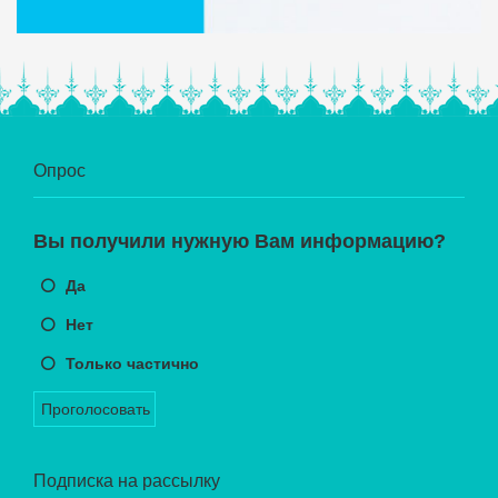
Опрос
Вы получили нужную Вам информацию?
Да
Нет
Только частично
Проголосовать
Подписка на рассылку