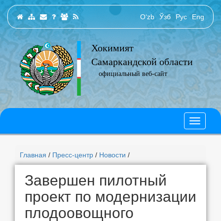
O‘zb
Ўзб
Рус
Eng
Хокимият
Самаркандской области
официальный веб-сайт
Главная
/
Пресс-центр
/
Новости
/
Завершен пилотный
проект по модернизации
плодоовощного