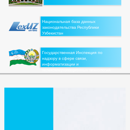
Национальная база данных
законодательства Республики
Узбекистан
Государственная Инспекция по
надзору в сфере связи,
информатизации и
телекоммуникационных технологий