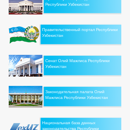
Республики Узбекистан
Правительственный портал Республики
Узбекистан
Сенат Олий Мажлиса Республики
Узбекистан
Законодательная палата Олий
Мажлиса Республики Узбекистан
Национальная база данных
законодательства Республики