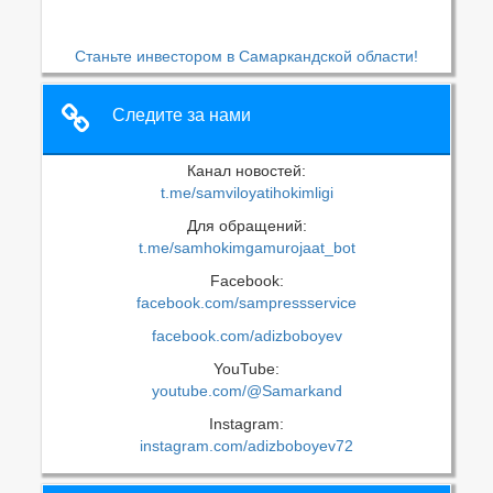
Станьте инвестором в Самаркандской области!
Следите за нами
Канал новостей:
t.me/samviloyatihokimligi
Для обращений:
t.me/samhokimgamurojaat_bot
Facebook:
facebook.com/sampressservice
facebook.com/adizboboyev
YouTube:
youtube.com/@Samarkand
Instagram:
instagram.com/adizboboyev72