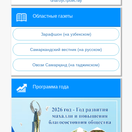
благоустройству
Областные газеты
Зарафшон (на узбекском)
Самаркандский вестник (на русском)
Овози Самарқанд (на таджикском)
Программа года