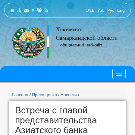
O‘zb
Ўзб
Рус
Eng
Хокимият
Самаркандской области
официальный веб-сайт
Главная
/
Пресс-центр
/
Новости
/
Встреча с главой
представительства
Азиатского банка