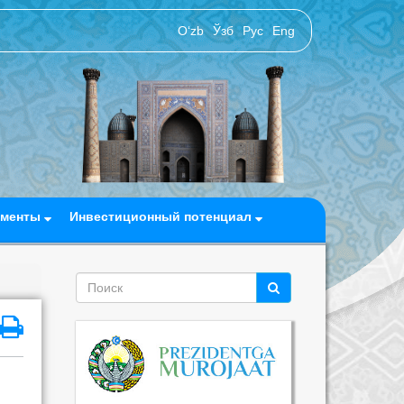
O‘zb
Ўзб
Рус
Eng
ументы
Инвестиционный потенциал