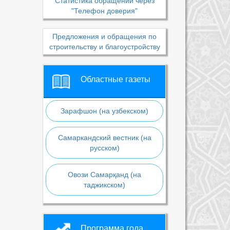
Статистика обращений через
"Телефон доверия"
Предложения и обращения по
строительству и благоустройству
Областные газеты
Зарафшон (на узбекском)
Самаркандский вестник (на
русском)
Овози Самарқанд (на
таджикском)
Программа года