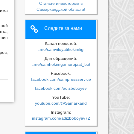
Станьте инвестором в
Самаркандской области!
кима
нней
Следите за нами
нта,
ения
Канал новостей:
t.me/samviloyatihokimligi
ров,
Для обращений:
t.me/samhokimgamurojaat_bot
Facebook:
facebook.com/sampressservice
facebook.com/adizboboyev
YouTube:
youtube.com/@Samarkand
Instagram:
instagram.com/adizboboyev72