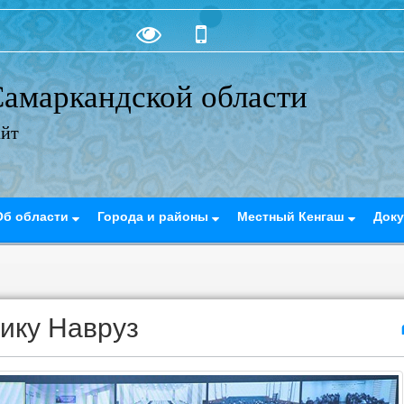
амаркандской области
айт
Об области
Города и районы
Местный Кенгаш
Док
нику Навруз