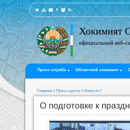
Хокимият С
официальный веб-с
Пресс-служба
Областной хокимият
Главная
/
Пресс-центр
/
Новости
/
О подготовке к празд