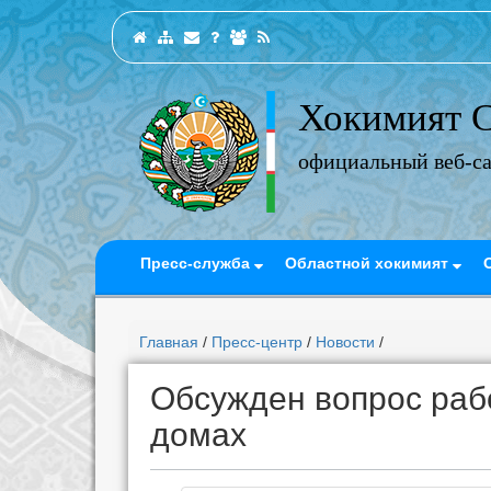
Хокимият С
официальный веб-с
Пресс-служба
Областной хокимият
Главная
/
Пресс-центр
/
Новости
/
Обсужден вопрос раб
домах