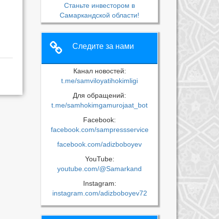
Станьте инвестором в
Самаркандской области!
Следите за нами
Канал новостей:
t.me/samviloyatihokimligi
Для обращений:
t.me/samhokimgamurojaat_bot
Facebook:
facebook.com/sampressservice
facebook.com/adizboboyev
YouTube:
youtube.com/@Samarkand
Instagram:
instagram.com/adizboboyev72