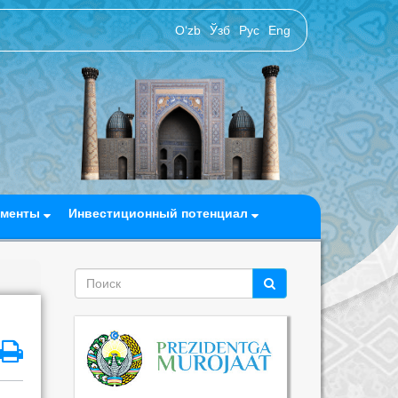
O‘zb
Ўзб
Рус
Eng
ументы
Инвестиционный потенциал