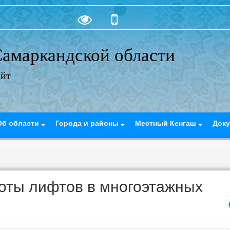
амаркандской области
айт
Об области
Города и районы
Местный Кенгаш
Док
оты лифтов в многоэтажных