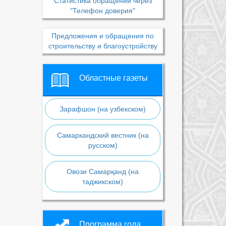
Статистика обращений через
"Телефон доверия"
Предложения и обращения по
строительству и благоустройству
Областные газеты
Зарафшон (на узбекском)
Самаркандский вестник (на
русском)
Овози Самарқанд (на
таджикском)
Программа года