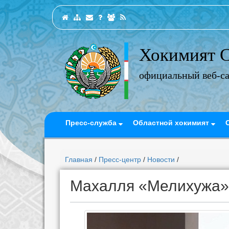
Хокимият С
официальный веб-с
Пресс-служба
Областной хокимият
Главная
/
Пресс-центр
/
Новости
/
Махалля «Мелихужа»