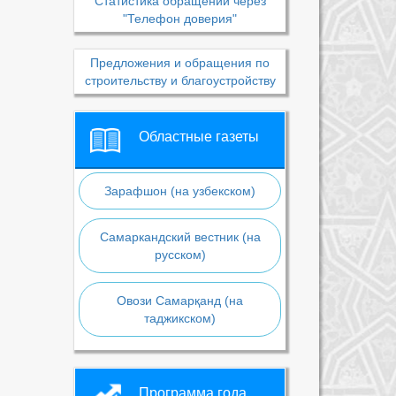
Статистика обращений через
"Телефон доверия"
Предложения и обращения по
строительству и благоустройству
Областные газеты
Зарафшон (на узбекском)
Самаркандский вестник (на
русском)
Овози Самарқанд (на
таджикском)
Программа года