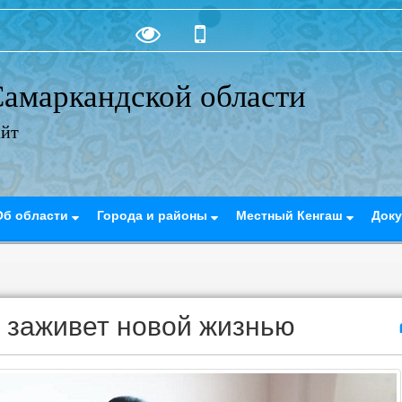
амаркандской области
айт
Об области
Города и районы
Местный Кенгаш
Док
 заживет новой жизнью