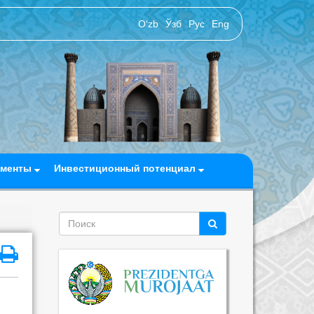
O‘zb
Ўзб
Рус
Eng
ументы
Инвестиционный потенциал