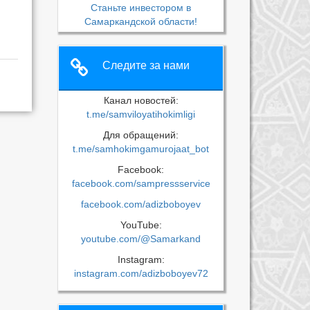
Станьте инвестором в
Самаркандской области!
Следите за нами
Канал новостей:
t.me/samviloyatihokimligi
Для обращений:
t.me/samhokimgamurojaat_bot
Facebook:
facebook.com/sampressservice
facebook.com/adizboboyev
YouTube:
youtube.com/@Samarkand
Instagram:
instagram.com/adizboboyev72