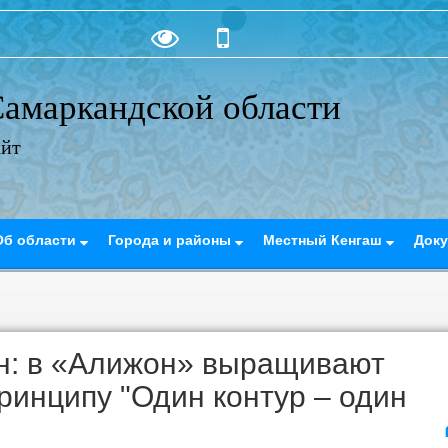
амаркандской области
айт
Об области
Города и районы
Местный Кенгаш
Док
он: в «Алижон» выращивают
принципу "Один контур – один