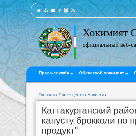
Хокимият С
официальный веб-с
Пресс-служба
Областной хокимият
Главная
/
Пресс-центр
/
Новости
/
Каттакурганский рай
капусту брокколи по 
продукт"