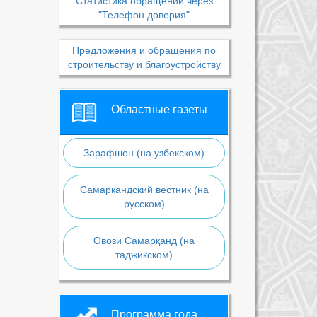
Статистика обращений через
"Телефон доверия"
Предложения и обращения по
строительству и благоустройству
Областные газеты
Зарафшон (на узбекском)
Самаркандский вестник (на
русском)
Овози Самарқанд (на
таджикском)
Программа года