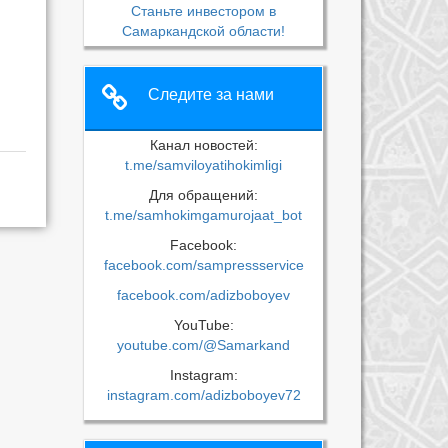
Станьте инвестором в
Самаркандской области!
Следите за нами
Канал новостей:
t.me/samviloyatihokimligi
Для обращений:
t.me/samhokimgamurojaat_bot
Facebook:
facebook.com/sampressservice
facebook.com/adizboboyev
YouTube:
youtube.com/@Samarkand
Instagram:
instagram.com/adizboboyev72