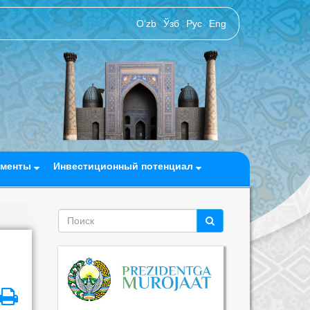
O‘zb
Ўзб
Рус
Eng
ументы
Инвестиционный потенциал