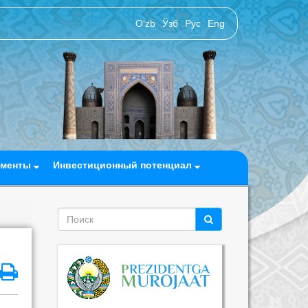
O‘zb
Ўзб
Рус
Eng
ументы
Инвестиционный потенциал