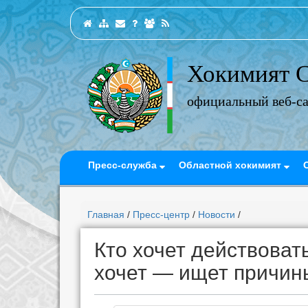
Хокимият С
официальный веб-с
Пресс-служба
Областной хокимият
Главная
/
Пресс-центр
/
Новости
/
Кто хочет действовать
хочет — ищет причин