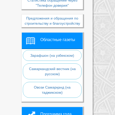
Статистика обращений через
"Телефон доверия"
Предложения и обращения по
строительству и благоустройству
Областные газеты
Зарафшон (на узбекском)
Самаркандский вестник (на
русском)
Овози Самарқанд (на
таджикском)
Программа года