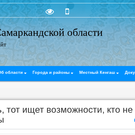
амаркандской области
айт
Об области
Города и районы
Местный Кенгаш
Док
, тот ищет возможности, кто не
ы