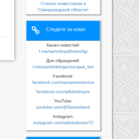
Станьте инвестором в
Самаркандской области!
Следите за нами
Канал новостей:
t.me/samviloyatihokimligi
Для обращений:
t.me/samhokimgamurojaat_bot
Facebook:
facebook.com/sampressservice
facebook.com/adizboboyev
YouTube:
youtube.com/@Samarkand
Instagram:
instagram.com/adizboboyev72