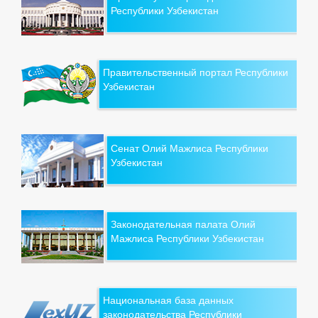
Республики Узбекистан
Правительственный портал Республики
Узбекистан
Сенат Олий Мажлиса Республики
Узбекистан
Законодательная палата Олий
Мажлиса Республики Узбекистан
Национальная база данных
законодательства Республики