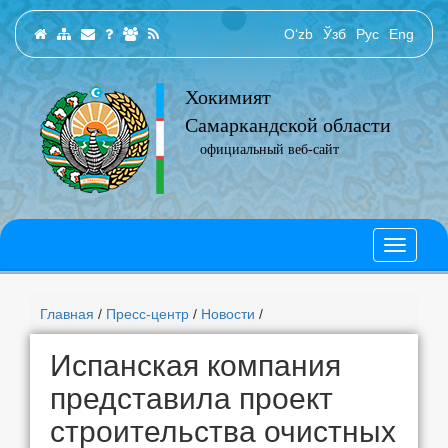
O‘zb
Ўзб
Рус
Eng
Хокимият
Самаркандской области
официальный веб-сайт
Главная
/
Пресс-центр
/
Новости
/
Испанская компания
представила проект
строительства очистных