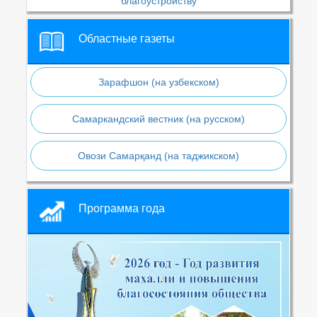
благоустройству
Областные газеты
Зарафшон (на узбекском)
Самаркандский вестник (на русском)
Овози Самарқанд (на таджикском)
Программа года