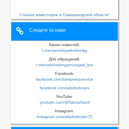
Станьте инвестором в Самаркандской области!
Следите за нами
Канал новостей:
t.me/samviloyatihokimligi
Для обращений:
t.me/samhokimgamurojaat_bot
Facebook:
facebook.com/sampressservice
facebook.com/adizboboyev
YouTube:
youtube.com/@Samarkand
Instagram:
instagram.com/adizboboyev72