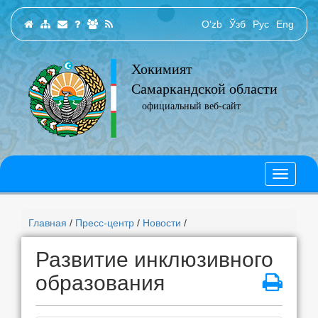
O‘zb
Ўзб
Рус
Eng
Хокимият
Самаркандской области
официальный веб-сайт
Главная
/
Пресс-центр
/
Новости
/
Развитие инклюзивного
образования