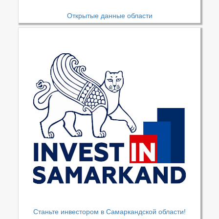
Открытые данные области
Станьте инвестором в Самаркандской области!