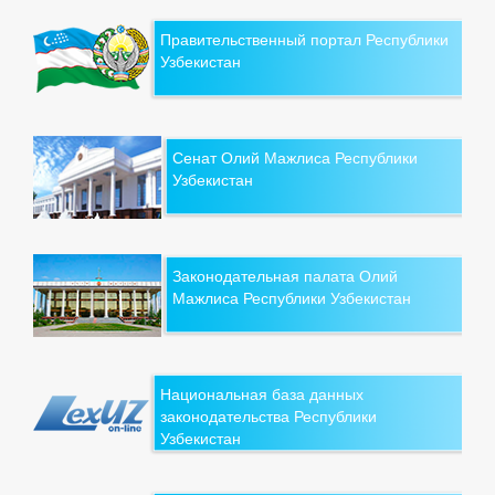
Правительственный портал Республики
Узбекистан
Сенат Олий Мажлиса Республики
Узбекистан
Законодательная палата Олий
Мажлиса Республики Узбекистан
Национальная база данных
законодательства Республики
Узбекистан