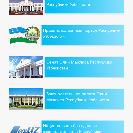
Республики Узбекистан
Правительственный портал Республики
Узбекистан
Сенат Олий Мажлиса Республики
Узбекистан
Законодательная палата Олий
Мажлиса Республики Узбекистан
Национальная база данных
законодательства Республики