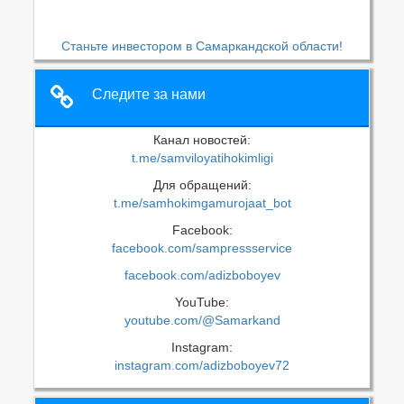
Станьте инвестором в Самаркандской области!
Следите за нами
Канал новостей:
t.me/samviloyatihokimligi
Для обращений:
t.me/samhokimgamurojaat_bot
Facebook:
facebook.com/sampressservice
facebook.com/adizboboyev
YouTube:
youtube.com/@Samarkand
Instagram:
instagram.com/adizboboyev72