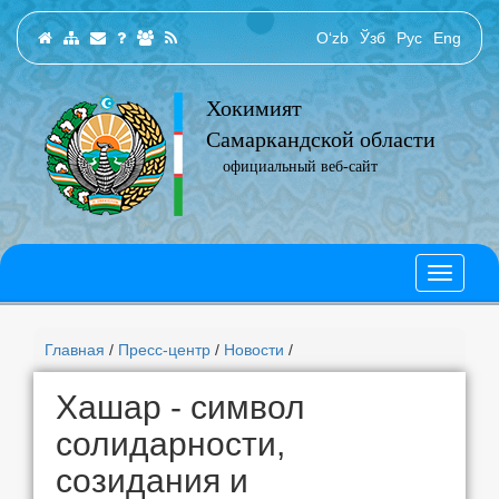
O‘zb
Ўзб
Рус
Eng
Хокимият
Самаркандской области
официальный веб-сайт
Главная
/
Пресс-центр
/
Новости
/
Хашар - символ
солидарности,
созидания и