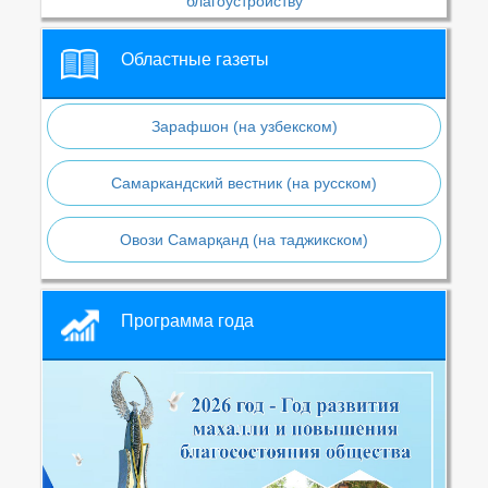
благоустройству
Областные газеты
Зарафшон (на узбекском)
Самаркандский вестник (на русском)
Овози Самарқанд (на таджикском)
Программа года