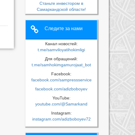
Станьте инвестором в
Самаркандской области!
Следите за нами
Канал новостей:
t.me/samviloyatihokimligi
Для обращений:
t.me/samhokimgamurojaat_bot
Facebook:
facebook.com/sampressservice
facebook.com/adizboboyev
YouTube:
youtube.com/@Samarkand
Instagram:
instagram.com/adizboboyev72