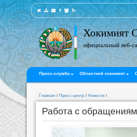
Хокимият С
официальный веб-с
Пресс-служба
Областной хокимият
Главная
/
Пресс-центр
/
Новости
/
Работа с обращениям