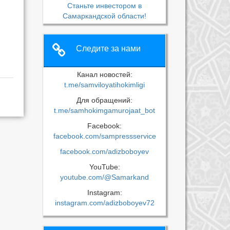
Станьте инвестором в
Самаркандской области!
Следите за нами
Канал новостей:
t.me/samviloyatihokimligi
Для обращений:
t.me/samhokimgamurojaat_bot
Facebook:
facebook.com/sampressservice
facebook.com/adizboboyev
YouTube:
youtube.com/@Samarkand
Instagram:
instagram.com/adizboboyev72