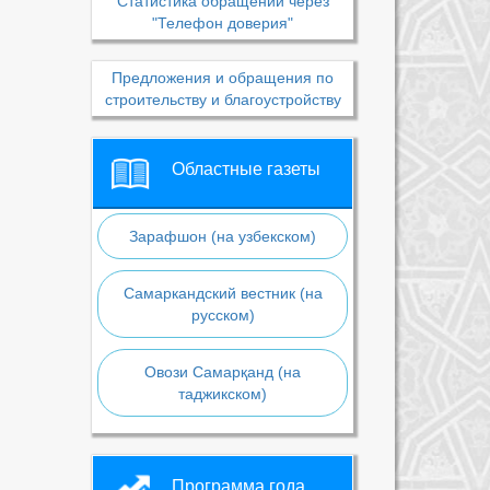
Статистика обращений через
"Телефон доверия"
Предложения и обращения по
строительству и благоустройству
Областные газеты
Зарафшон (на узбекском)
Самаркандский вестник (на
русском)
Овози Самарқанд (на
таджикском)
Программа года