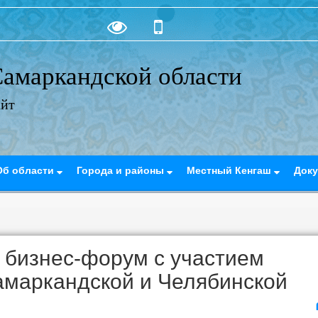
амаркандской области
айт
Об области
Города и районы
Местный Кенгаш
Док
 бизнес-форум с участием
маркандской и Челябинской