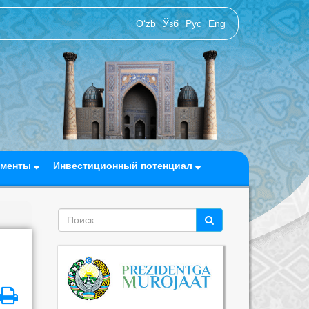
O‘zb
Ўзб
Рус
Eng
ументы
Инвестиционный потенциал