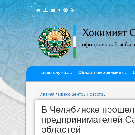
Хокимият С
официальный веб-с
Пресс-служба
Областной хокимият
Главная
/
Пресс-центр
/
Новости
/
В Челябинске прошел
предпринимателей Са
областей