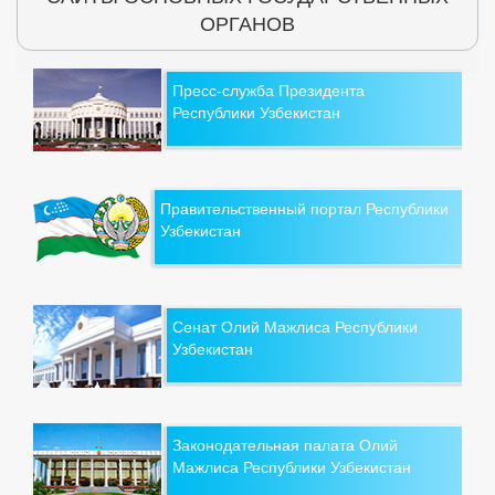
ОРГАНОВ
Пресс-служба Президента
Республики Узбекистан
Правительственный портал Республики
Узбекистан
Сенат Олий Мажлиса Республики
Узбекистан
Законодательная палата Олий
Мажлиса Республики Узбекистан