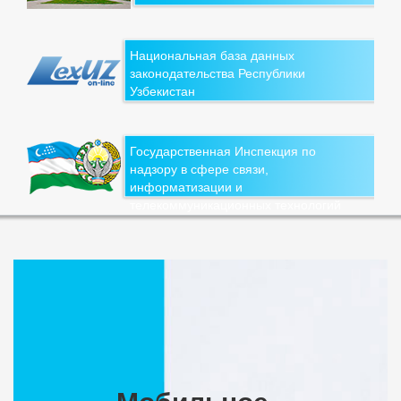
Национальная база данных
законодательства Республики
Узбекистан
Государственная Инспекция по
надзору в сфере связи,
информатизации и
телекоммуникационных технологий