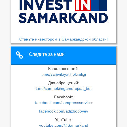
Станьте инвестором в Самаркандской области!
Следите за нами
Канал новостей:
t.me/samviloyatihokimligi
Для обращений:
t.me/samhokimgamurojaat_bot
Facebook:
facebook.com/sampressservice
facebook.com/adizboboyev
YouTube:
youtube.com/@Samarkand