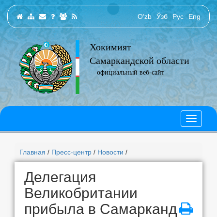
O‘zb
Ўзб
Рус
Eng
Хокимият
Самаркандской области
официальный веб-сайт
Главная
/
Пресс-центр
/
Новости
/
Делегация
Великобритании
прибыла в Самарканд