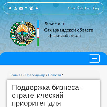
O‘zb
Ўзб
Рус
Eng
Хокимият
Самаркандской области
официальный веб-сайт
Главная
/
Пресс-центр
/
Новости
/
Поддержка бизнеса -
стратегический
приоритет для