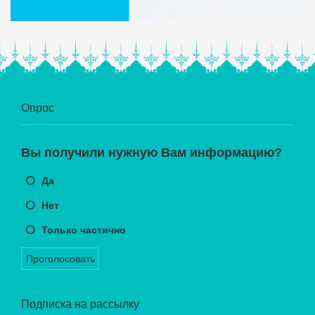
Опрос
Вы получили нужную Вам информацию?
Да
Нет
Только частично
Проголосовать
Подписка на рассылку