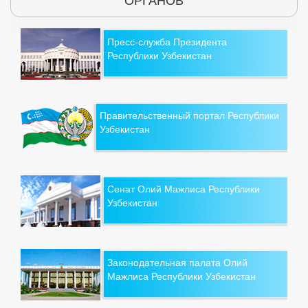
ОРГАНОВ
Пресс-служба Президента
Республики Узбекистан
Правительственный портал Республики
Узбекистан
Сенат Олий Мажлиса Республики
Узбекистан
Законодательная палата Олий
Мажлиса Республики Узбекистан