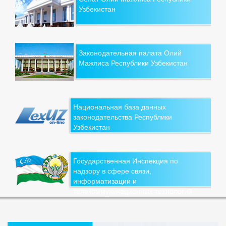
Узбекистан
Законодательная палата Олий
Мажлиса Республики Узбекистан
Национальная база данных
законодательства Республики
Узбекистан
Государственная Инспекция по
надзору в сфере связи,
информатизации и
телекоммуникационных технологий