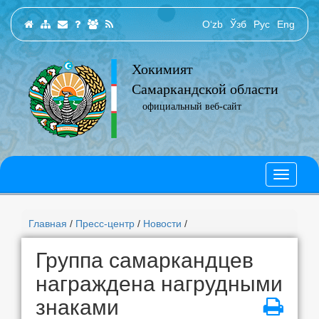
O‘zb
Ўзб
Рус
Eng
Хокимият
Самаркандской области
официальный веб-сайт
Главная
/
Пресс-центр
/
Новости
/
Группа самаркандцев
награждена нагрудными
знаками