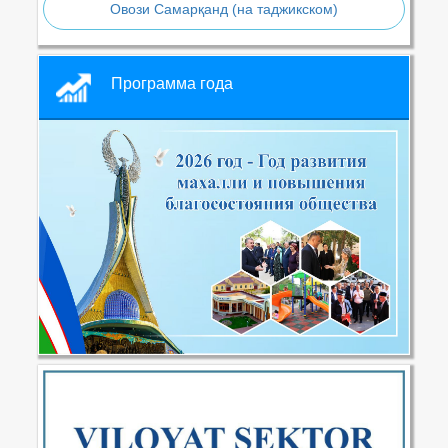
Овози Самарқанд (на таджикском)
Программа года