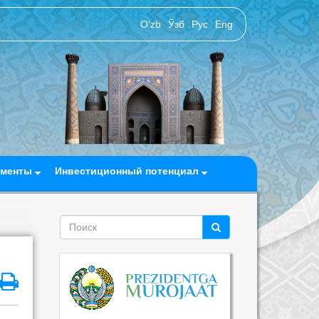
O‘zb
Ўзб
Рус
Eng
ументы
Инвестиционный потенциал