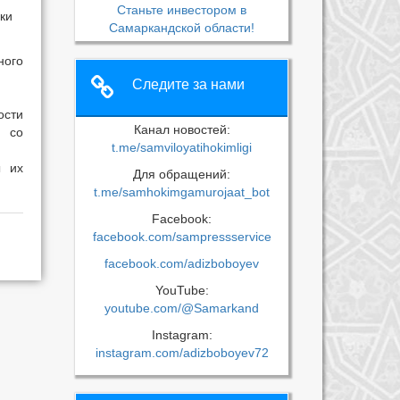
Станьте инвестором в
ки
Самаркандской области!
ного
Следите за нами
ости
Канал новостей:
и со
t.me/samviloyatihokimligi
ы их
Для обращений:
t.me/samhokimgamurojaat_bot
Facebook:
facebook.com/sampressservice
facebook.com/adizboboyev
YouTube:
youtube.com/@Samarkand
Instagram:
instagram.com/adizboboyev72