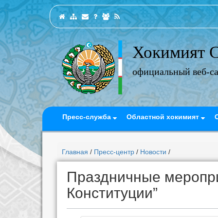
Хокимият С
официальный веб-с
Пресс-служба
Областной хокимият
Главная
/
Пресс-центр
/
Новости
/
Праздничные меропри
Конституции”