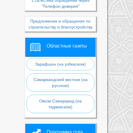
Статистика обращений через
"Телефон доверия"
Предложения и обращения по
строительству и благоустройству
Областные газеты
Зарафшон (на узбекском)
Самаркандский вестник (на
русском)
Овози Самарқанд (на
таджикском)
Программа года