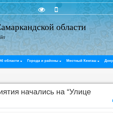
амаркандской области
айт
Об области
Города и районы
Местный Кенгаш
Док
ятия начались на “Улице