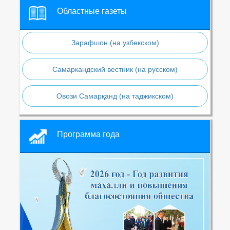
Областные газеты
Зарафшон (на узбекском)
Самаркандский вестник (на русском)
Овози Самарқанд (на таджикском)
Программа года