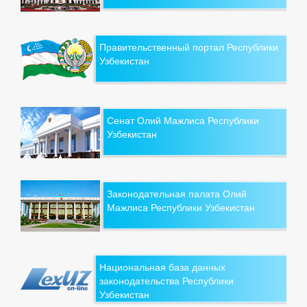
Правительственный портал Республики
Узбекистан
Сенат Олий Мажлиса Республики
Узбекистан
Законодательная палата Олий
Мажлиса Республики Узбекистан
Национальная база данных
законодательства Республики
Узбекистан