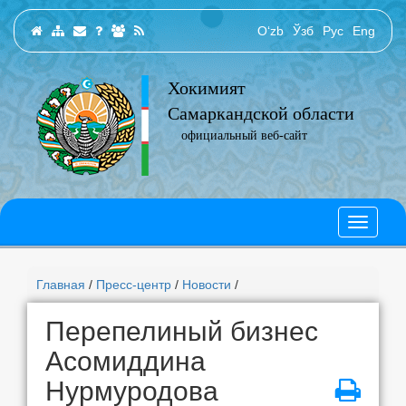
O‘zb
Ўзб
Рус
Eng
Хокимият
Самаркандской области
официальный веб-сайт
Главная
/
Пресс-центр
/
Новости
/
Перепелиный бизнес
Асомиддина
Нурмуродова