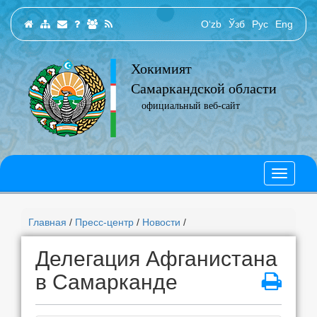
O‘zb
Ўзб
Рус
Eng
Хокимият
Самаркандской области
официальный веб-сайт
Главная
/
Пресс-центр
/
Новости
/
Делегация Афганистана
в Самарканде