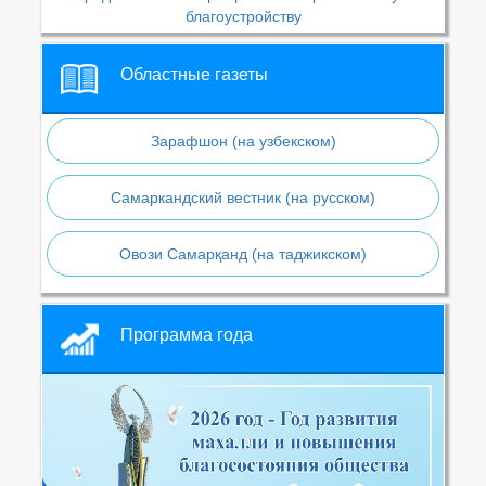
благоустройству
Областные газеты
Зарафшон (на узбекском)
Самаркандский вестник (на русском)
Овози Самарқанд (на таджикском)
Программа года