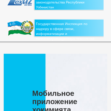
законодательства Республики
Узбекистан
Государственная Инспекция по
надзору в сфере связи,
информатизации и
телекоммуникационных технологий
Мобильное
приложение
хокимията