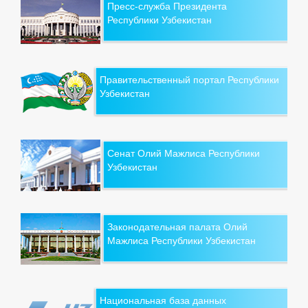
Пресс-служба Президента
Республики Узбекистан
Правительственный портал Республики
Узбекистан
Сенат Олий Мажлиса Республики
Узбекистан
Законодательная палата Олий
Мажлиса Республики Узбекистан
Национальная база данных