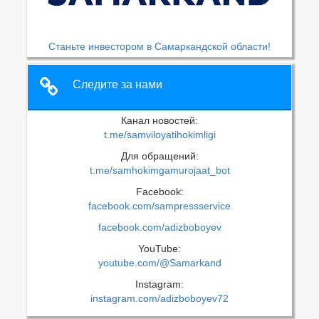
Станьте инвестором в Самаркандской области!
Следите за нами
Канал новостей:
t.me/samviloyatihokimligi
Для обращений:
t.me/samhokimgamurojaat_bot
Facebook:
facebook.com/sampressservice
facebook.com/adizboboyev
YouTube:
youtube.com/@Samarkand
Instagram:
instagram.com/adizboboyev72