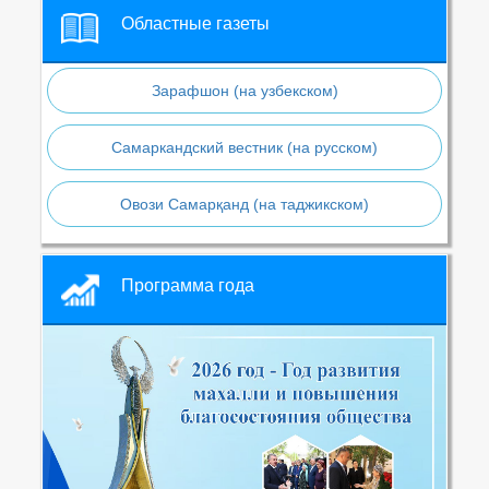
Областные газеты
Зарафшон (на узбекском)
Самаркандский вестник (на русском)
Овози Самарқанд (на таджикском)
Программа года