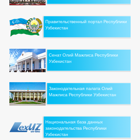
Правительственный портал Республики
Узбекистан
Сенат Олий Мажлиса Республики
Узбекистан
Законодательная палата Олий
Мажлиса Республики Узбекистан
Национальная база данных
законодательства Республики
Узбекистан