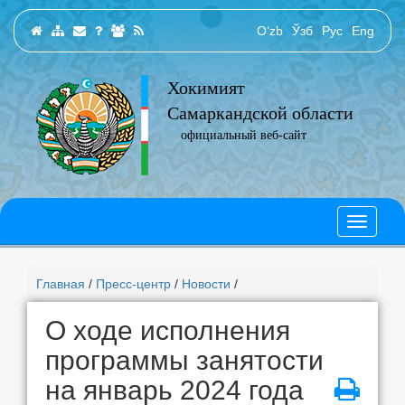
O‘zb
Ўзб
Рус
Eng
Хокимият
Самаркандской области
официальный веб-сайт
Главная
/
Пресс-центр
/
Новости
/
О ходе исполнения
программы занятости
на январь 2024 года