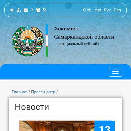
O‘zb
Ўзб
Рус
Eng
Хокимият
Самаркандской области
официальный веб-сайт
Главная
/
Пресс-центр
/
Новости
13