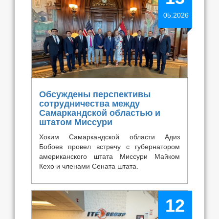
05.2026
Обсуждены перспективы
сотрудничества между
Самаркандской областью и
штатом Миссури
Хоким Самаркандской области Адиз
Бобоев провел встречу с губернатором
американского штата Миссури Майком
Кехо и членами Сената штата.
12