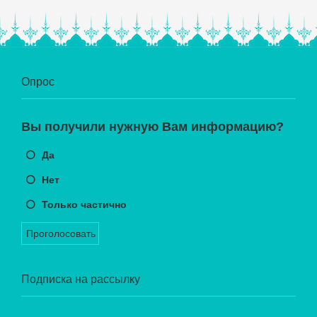
Опрос
Вы получили нужную Вам информацию?
Да
Нет
Только частично
Проголосовать
Подписка на рассылку