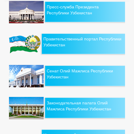
Пресс-служба Президента
Республики Узбекистан
Правительственный портал Республики
Узбекистан
Сенат Олий Мажлиса Республики
Узбекистан
Законодательная палата Олий
Мажлиса Республики Узбекистан