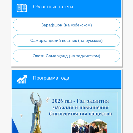
Областные газеты
Зарафшон (на узбекском)
Самаркандский вестник (на русском)
Овози Самарқанд (на таджикском)
Программа года