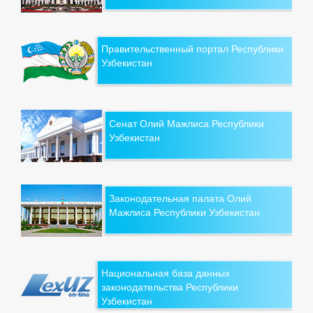
Правительственный портал Республики
Узбекистан
Сенат Олий Мажлиса Республики
Узбекистан
Законодательная палата Олий
Мажлиса Республики Узбекистан
Национальная база данных
законодательства Республики
Узбекистан