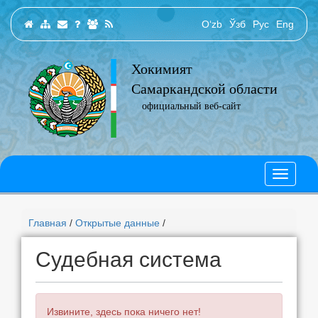
O‘zb
Ўзб
Рус
Eng
Хокимият
Самаркандской области
официальный веб-сайт
Главная
/
Открытые данные
/
Судебная система
Извините, здесь пока ничего нет!