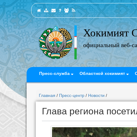
Хокимият С
официальный веб-с
Пресс-служба
Областной хокимият
Главная
/
Пресс-центр
/
Новости
/
Глава региона посет