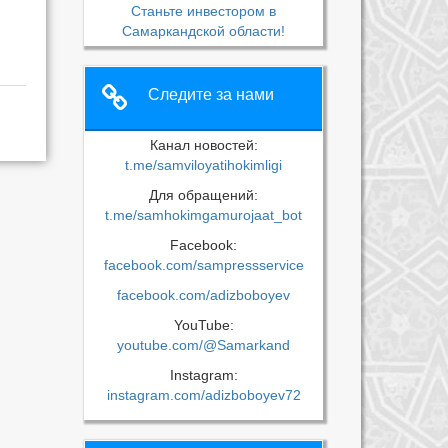
Станьте инвестором в
Самаркандской области!
Следите за нами
Канал новостей:
t.me/samviloyatihokimligi
Для обращений:
t.me/samhokimgamurojaat_bot
Facebook:
facebook.com/sampressservice
facebook.com/adizboboyev
YouTube:
youtube.com/@Samarkand
Instagram:
instagram.com/adizboboyev72