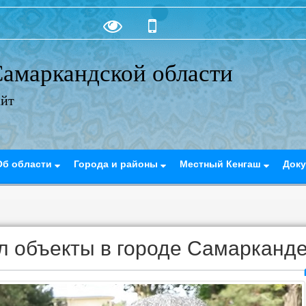
амаркандской области
айт
Об области
Города и районы
Местный Кенгаш
Док
ил объекты в городе Самарканд