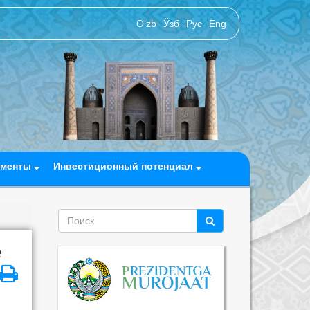
O‘zb
Ўзб
Рус
Eng
ументы
Инвестиционный потенциал
е