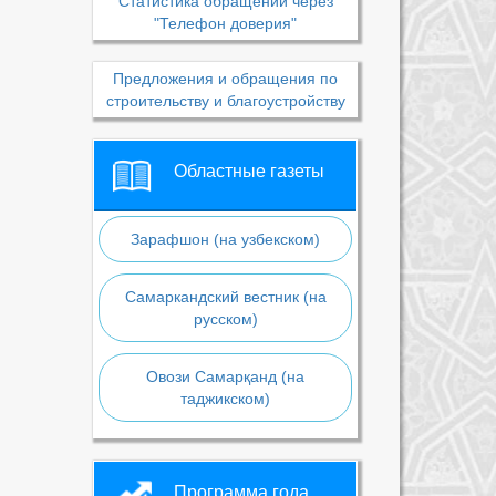
Статистика обращений через
"Телефон доверия"
Предложения и обращения по
строительству и благоустройству
Областные газеты
Зарафшон (на узбекском)
Самаркандский вестник (на
русском)
Овози Самарқанд (на
таджикском)
Программа года